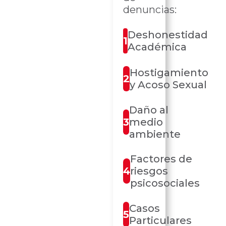
denuncias:
Deshonestidad
1
Académica
Hostigamiento
2
y Acoso Sexual
Daño al
3
medio
ambiente
Factores de
4
riesgos
psicosociales
Casos
5
Particulares