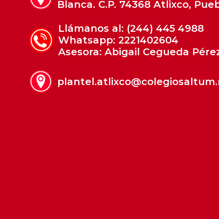
Blanca. C.P. 74368 Atlixco, Pueb
Llámanos al: (244) 445 4988
Whatsapp: 2221402604
Asesora: Abigail Cegueda Pére
plantel.atlixco@colegiosaltum